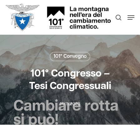
Skip
Men
search
to
Close
main
Menu
content
101° Convegno
101° Congresso –
Tesi Congressuali
14/11/2023