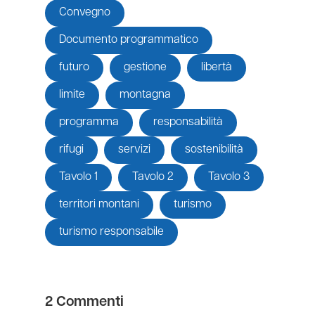
Convegno
Documento programmatico
futuro
gestione
libertà
limite
montagna
programma
responsabilità
rifugi
servizi
sostenibilità
Tavolo 1
Tavolo 2
Tavolo 3
territori montani
turismo
turismo responsabile
2 Commenti